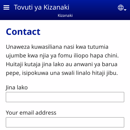
Skip to main content
Tovuti ya Kizanaki
Se
Kizanaki
Contact
Unaweza kuwasiliana nasi kwa tutumia
ujumbe kwa njia ya fomu iliopo hapa chini.
Huitaji kutaja jina lako au anwani ya barua
pepe, isipokuwa una swali linalo hitaji jibu.
Jina lako
Your email address